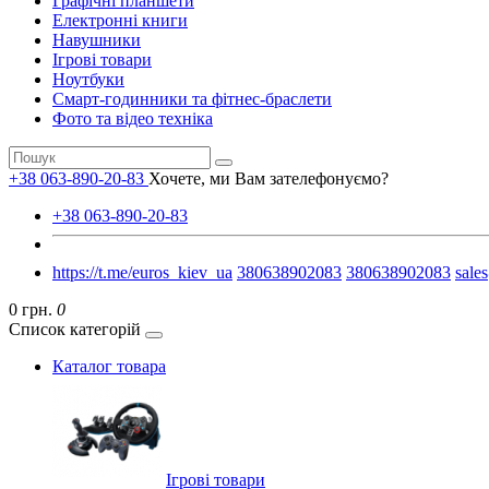
Графічні планшети
Електронні книги
Навушники
Ігрові товари
Ноутбуки
Смарт-годинники та фітнес-браслети
Фото та відео техніка
+38 063-890-20-83
Хочете, ми Вам зателефонуємо?
+38 063-890-20-83
https://t.me/euros_kiev_ua
380638902083
380638902083
sale
0 грн.
0
Список категорій
Каталог товара
Ігрові товари