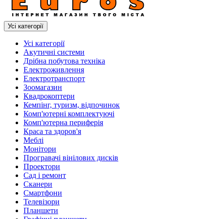
Усі категорії
Усі категорії
Акутичні системи
Дрібна побутова техніка
Електроживлення
Електротранспорт
Зоомагазин
Квадрокоптери
Кемпінг, туризм, відпочинок
Комп'ютерні комплектуючі
Комп'ютерна периферія
Краса та здоров'я
Меблі
Монітори
Програвачі вінілових дисків
Проектори
Сад і ремонт
Сканери
Смартфони
Телевізори
Планшети