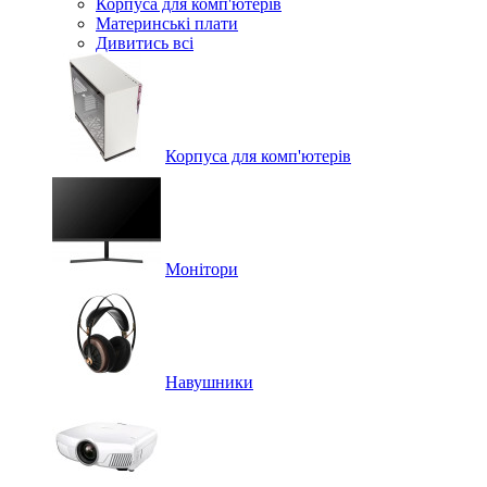
Корпуса для комп'ютерів
Материнські плати
Дивитись всі
Корпуса для комп'ютерів
Монітори
Навушники