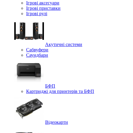
Ігрові аксесуари
Ігрові приставки
Ігрові рулі
Акутичні системи
Сабвуфери
Саундбари
БФП
Картриджі для принтерів та БФП
Відеокарти