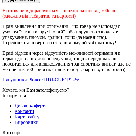
Всі товари відправляються з передоплатою від 500грн
(залежно від габаритів, та вартості).
Вразі виявлення при отриманні - що товар не відповідає
умовам "Стан товару: Новий", або порушено заводське
упакування, пломби, ярлики, тощо (за наявністю).
Передоплата повертається в повному обсязі платнику!
Вразі відмови через відсутність можливості отримання в
термін до 5 днів, або передумали, тощо - передплата не
повертається для відшкодування транспортних витрат, але не
менше ніж 500 гривень (залежно від габаритів, та вартості).
Навушники Pioneer HDJ-CUE1BT-W
Хочете, ми Вам зателефонуємо?
Інформація
Договір-оферта
Контакти
Карта сайту
Виробники
Категорії