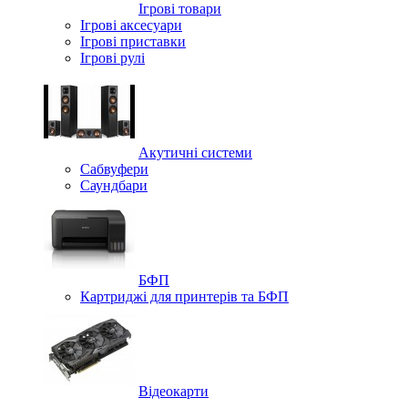
Ігрові товари
Ігрові аксесуари
Ігрові приставки
Ігрові рулі
Акутичні системи
Сабвуфери
Саундбари
БФП
Картриджі для принтерів та БФП
Відеокарти