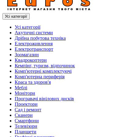
Усі категорії
Усі категорії
Акутичні системи
Дрібна побутова техніка
Електроживлення
Електротранспорт
Зоомагазин
Квадрокоптери
Кемпінг, туризм, відпочинок
Комп'ютерні комплектуючі
Комп'ютерна периферія
Краса та здоров'я
Меблі
Монітори
Програвачі вінілових дисків
Проектори
Сад і ремонт
Сканери
Смартфони
Телевізори
Планшети