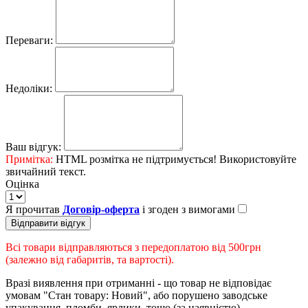
Переваги:
Недоліки:
Ваш відгук:
Примітка:
HTML розмітка не підтримується! Використовуйте
звичайний текст.
Оцінка
Я прочитав
Договір-оферта
і згоден з вимогами
Відправити відгук
Всі товари відправляються з передоплатою від 500грн
(залежно від габаритів, та вартості).
Вразі виявлення при отриманні - що товар не відповідає
умовам "Стан товару: Новий", або порушено заводське
упакування, пломби, ярлики, тощо (за наявністю).