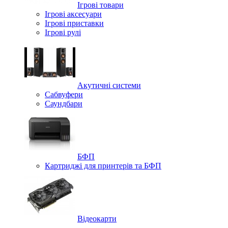
Ігрові товари
Ігрові аксесуари
Ігрові приставки
Ігрові рулі
Акутичні системи
Сабвуфери
Саундбари
БФП
Картриджі для принтерів та БФП
Відеокарти