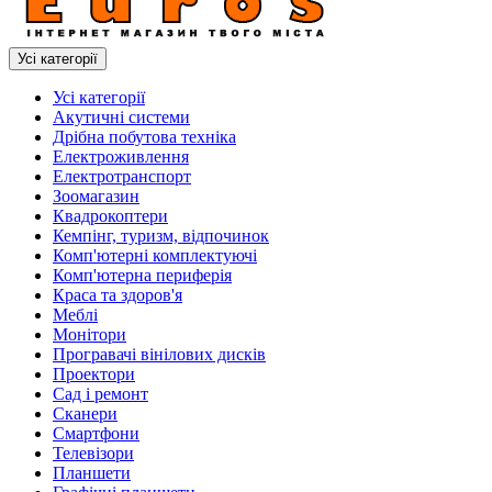
Усі категорії
Усі категорії
Акутичні системи
Дрібна побутова техніка
Електроживлення
Електротранспорт
Зоомагазин
Квадрокоптери
Кемпінг, туризм, відпочинок
Комп'ютерні комплектуючі
Комп'ютерна периферія
Краса та здоров'я
Меблі
Монітори
Програвачі вінілових дисків
Проектори
Сад і ремонт
Сканери
Смартфони
Телевізори
Планшети