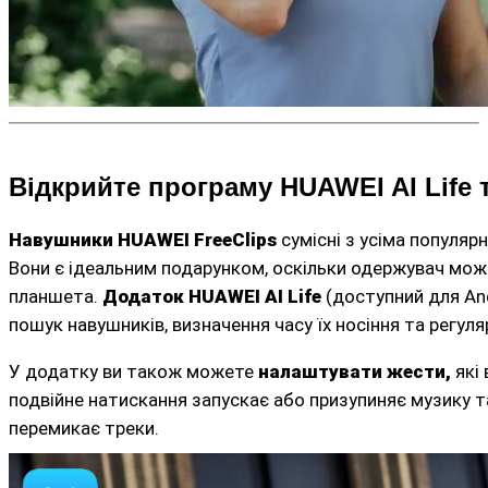
Відкрийте програму HUAWEI AI Life 
Навушники HUAWEI FreeClips
сумісні з усіма популяр
Вони є ідеальним подарунком, оскільки одержувач може
планшета.
Додаток HUAWEI AI Life
(доступний для And
пошук навушників, визначення часу їх носіння та регул
У додатку ви також можете
налаштувати жести,
які
подвійне натискання запускає або призупиняє музику та
перемикає треки.