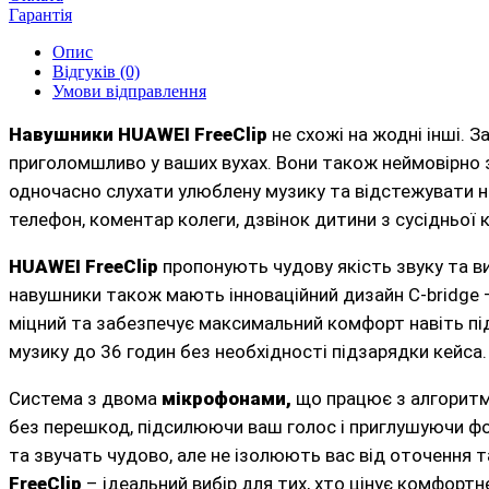
Гарантія
Опис
Відгуків (0)
Умови відправлення
Навушники HUAWEI FreeClip
не схожі на жодні інші. 
приголомшливо у ваших вухах. Вони також неймовірно 
одночасно слухати улюблену музику та відстежувати на
телефон, коментар колеги, дзвінок дитини з сусідньої 
HUAWEI FreeClip
пропонують чудову якість звуку та в
навушники також мають інноваційний дизайн C-bridge –
міцний та забезпечує максимальний комфорт навіть пі
музику до 36 годин без необхідності підзарядки кейса.
Система з двома
мікрофонами,
що працює з алгоритмо
без перешкод, підсилюючи ваш голос і приглушуючи фо
та звучать чудово, але не ізолюють вас від оточення т
FreeClip
– ідеальний вибір для тих, хто цінує комфортн