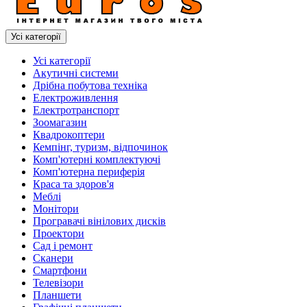
Усі категорії
Усі категорії
Акутичні системи
Дрібна побутова техніка
Електроживлення
Електротранспорт
Зоомагазин
Квадрокоптери
Кемпінг, туризм, відпочинок
Комп'ютерні комплектуючі
Комп'ютерна периферія
Краса та здоров'я
Меблі
Монітори
Програвачі вінілових дисків
Проектори
Сад і ремонт
Сканери
Смартфони
Телевізори
Планшети