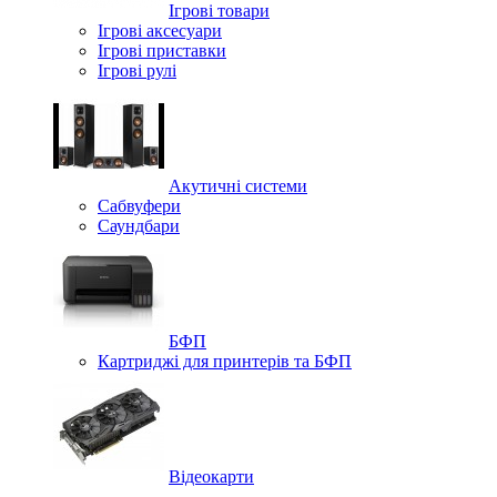
Ігрові товари
Ігрові аксесуари
Ігрові приставки
Ігрові рулі
Акутичні системи
Сабвуфери
Саундбари
БФП
Картриджі для принтерів та БФП
Відеокарти