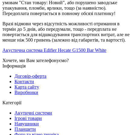
умовам "Стан товару: Новий", або порушено заводське
упакування, пломби, ярлики, тощо (за наявністю).
Передоплата повертається в повному обсязі платнику!
Вразі відмови через відсутність можливості отримання в
термін до 5 днів, або передумали, тощо - передплата не
повертається для відшкодування транспортних витрат, але не
менше ніж 500 гривень (залежно від габаритів, та вартості).
Акустична система Edifier Hecate G1500 Bar White
Хочете, ми Вам зателефонуємо?
Інформація
Договір-оферта
Контакти
Карта сайту
Виробники
Категорії
Акутичні системи
Ігрові товари
Навушники
Планшети
Фото та відео техніка