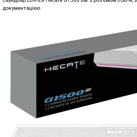
Саундбар EDIFIER Hecate G1500 Bar з роз'ємом USB-A, 
документацією.