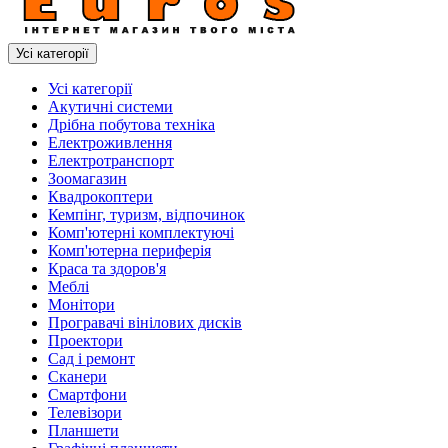
Усі категорії
Усі категорії
Акутичні системи
Дрібна побутова техніка
Електроживлення
Електротранспорт
Зоомагазин
Квадрокоптери
Кемпінг, туризм, відпочинок
Комп'ютерні комплектуючі
Комп'ютерна периферія
Краса та здоров'я
Меблі
Монітори
Програвачі вінілових дисків
Проектори
Сад і ремонт
Сканери
Смартфони
Телевізори
Планшети