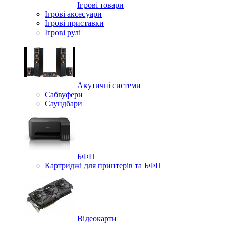
Ігрові товари
Ігрові аксесуари
Ігрові приставки
Ігрові рулі
Акутичні системи
Сабвуфери
Саундбари
БФП
Картриджі для принтерів та БФП
Відеокарти