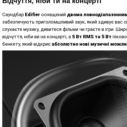
Відчуття, ніби ти на концерті
Саундбар
Edifier
оснащений
двома повнодіапазонни
забезпечують приголомшливий звук, який здивує вас св
слухаєте музику, дивитеся фільми чи граєте в ігри. Ши
відчуття, ніби ви на концерті, а
5 Вт RMS та 5 Вт
піково
бенкету, який відкриє
абсолютно нові музичні можли