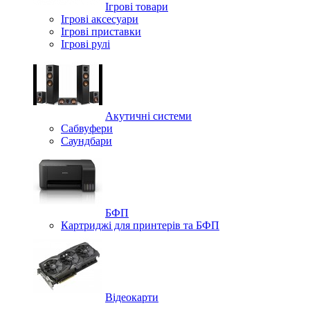
Ігрові товари
Ігрові аксесуари
Ігрові приставки
Ігрові рулі
Акутичні системи
Сабвуфери
Саундбари
БФП
Картриджі для принтерів та БФП
Відеокарти