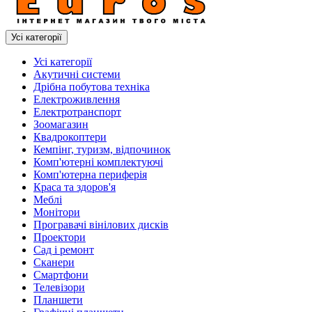
Усі категорії
Усі категорії
Акутичні системи
Дрібна побутова техніка
Електроживлення
Електротранспорт
Зоомагазин
Квадрокоптери
Кемпінг, туризм, відпочинок
Комп'ютерні комплектуючі
Комп'ютерна периферія
Краса та здоров'я
Меблі
Монітори
Програвачі вінілових дисків
Проектори
Сад і ремонт
Сканери
Смартфони
Телевізори
Планшети