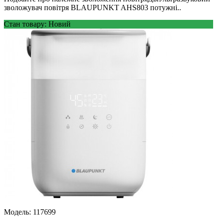
зволожувач повітря BLAUPUNKT AHS803 потужні..
Стан товару: Новий
Модель:
117699