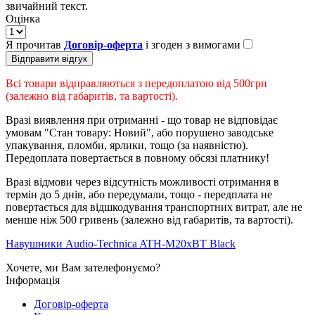
звичайний текст.
Оцінка
Я прочитав
Договір-оферта
і згоден з вимогами
Відправити відгук
Всі товари відправляються з передоплатою від 500грн
(залежно від габаритів, та вартості).
Вразі виявлення при отриманні - що товар не відповідає
умовам "Стан товару: Новий", або порушено заводське
упакування, пломби, ярлики, тощо (за наявністю).
Передоплата повертається в повному обсязі платнику!
Вразі відмови через відсутність можливості отримання в
термін до 5 днів, або передумали, тощо - передплата не
повертається для відшкодування транспортних витрат, але не
менше ніж 500 гривень (залежно від габаритів, та вартості).
Навушники Audio-Technica ATH-M20xBT Black
Хочете, ми Вам зателефонуємо?
Інформація
Договір-оферта