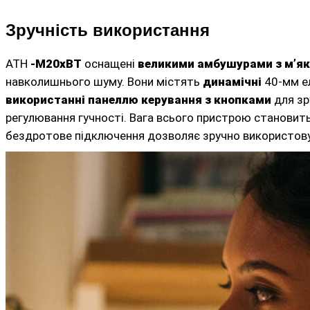
Зручність використання
ATH
-M20xBT
оснащені
великими амбушурами з м’я
навколишнього шуму. Вони містять
динамічні
40-мм е
використанні панеллю керування з кнопками
для зр
регулювання гучності. Вага всього пристрою становит
бездротове підключення дозволяє зручно використову