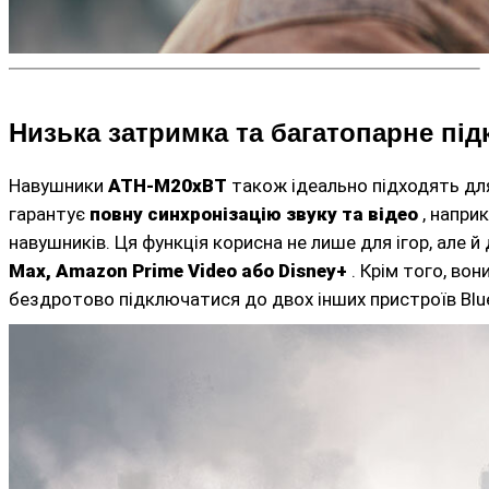
Низька затримка та багатопарне пі
Навушники
ATH-M20xBT
також ідеально підходять дл
гарантує
повну синхронізацію звуку та відео
, напри
навушників. Ця функція корисна не лише для ігор, але й
Max, Amazon Prime Video або Disney+
. Крім того, во
бездротово підключатися до двох інших пристроїв Blu