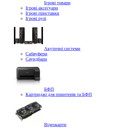
Ігрові товари
Ігрові аксесуари
Ігрові приставки
Ігрові рулі
Акутичні системи
Сабвуфери
Саундбари
БФП
Картриджі для принтерів та БФП
Відеокарти