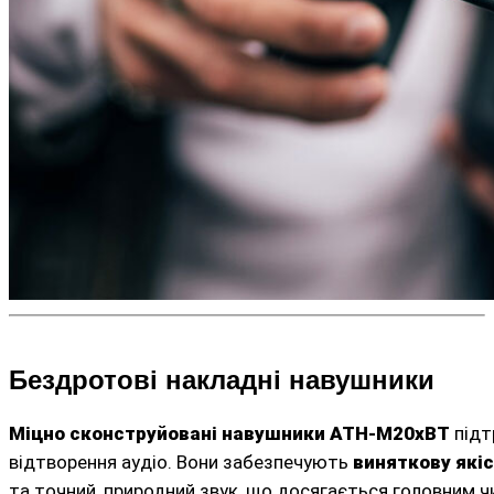
Бездротові накладні навушники
Міцно сконструйовані навушники ATH-M20xBT
підт
відтворення аудіо. Вони забезпечують
виняткову якіс
та точний, природний звук, що досягається головним