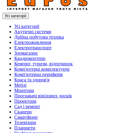
Усі категорії
Усі категорії
Акутичні системи
Дрібна побутова техніка
Електроживлення
Електротранспорт
Зоомагазин
Квадрокоптери
Кемпінг, туризм, відпочинок
Комп'ютерні комплектуючі
Комп'ютерна периферія
Краса та здоров'я
Меблі
Монітори
Програвачі вінілових дисків
Проектори
Сад і ремонт
Сканери
Смартфони
Телевізори
Планшети