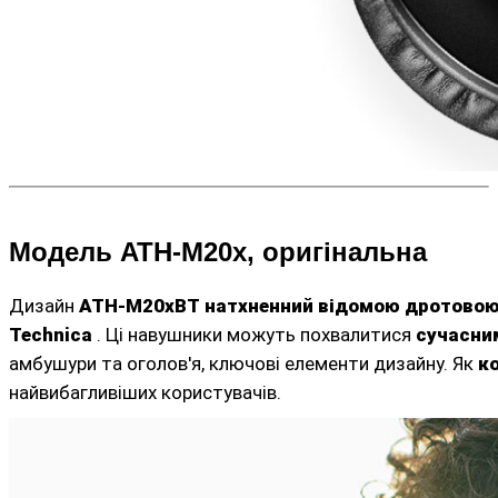
Модель ATH-M20x, оригінальна
Дизайн
ATH-M20xBT натхненний відомою дротово
Technica
. Ці навушники можуть похвалитися
сучасни
амбушури та оголов'я, ключові елементи дизайну. Як
к
найвибагливіших користувачів.