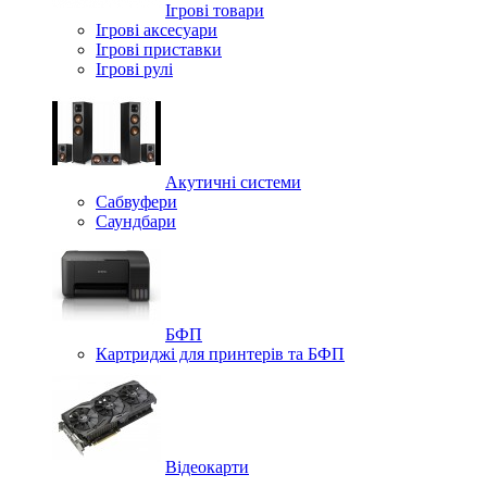
Ігрові товари
Ігрові аксесуари
Ігрові приставки
Ігрові рулі
Акутичні системи
Сабвуфери
Саундбари
БФП
Картриджі для принтерів та БФП
Відеокарти