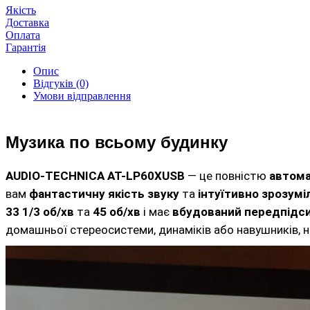
Якість
Доставка
Оплата
Гарантія
Опис
Відгуків (0)
Умови відправлення
Музика по всьому будинку
AUDIO-TECHNICA AT-LP60XUSB
— це повністю
автом
вам
фантастичну якість звуку
та
інтуїтивно зрозумі
33 1/3 об/хв
та
45 об/хв
і має
вбудований передпідс
домашньої стереосистеми, динаміків або навушників, н