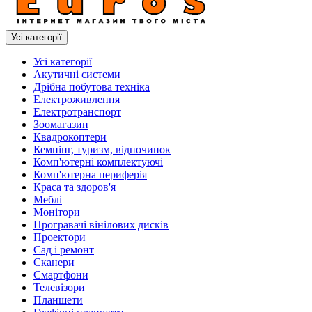
Усі категорії
Усі категорії
Акутичні системи
Дрібна побутова техніка
Електроживлення
Електротранспорт
Зоомагазин
Квадрокоптери
Кемпінг, туризм, відпочинок
Комп'ютерні комплектуючі
Комп'ютерна периферія
Краса та здоров'я
Меблі
Монітори
Програвачі вінілових дисків
Проектори
Сад і ремонт
Сканери
Смартфони
Телевізори
Планшети