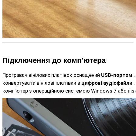
Підключення до комп'ютера
Програвач вінілових платівок оснащений
USB-портом
,
конвертувати вінілові платівки в
цифрові аудіофайли
.
комп’ютер з операційною системою Windows 7 або пізніш