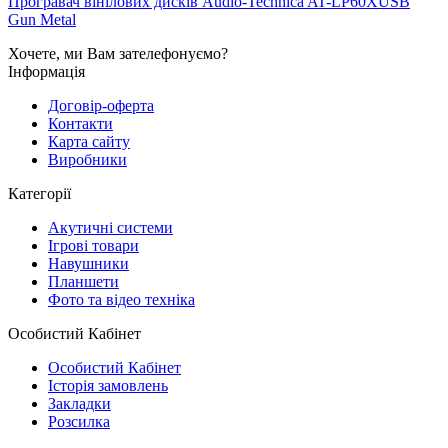
Програвач вінілових дисків Audio-Technica AT-LP60XUSB
Gun Metal
Хочете, ми Вам зателефонуємо?
Інформація
Договір-оферта
Контакти
Карта сайту
Виробники
Категорії
Акутичні системи
Ігрові товари
Навушники
Планшети
Фото та відео техніка
Особистий Кабінет
Особистий Кабінет
Історія замовлень
Закладки
Розсилка