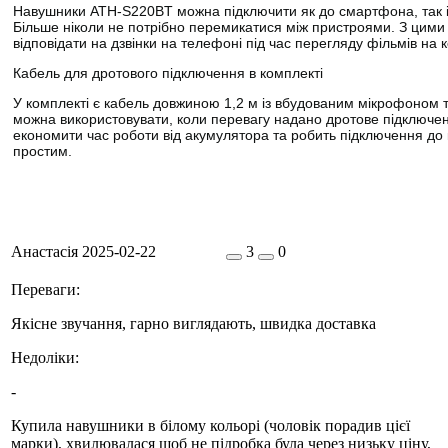
Навушники ATH-S220BT можна підключити як до смартфона, так і
Більше ніколи не потрібно перемикатися між пристроями. З цим
відповідати на дзвінки на телефоні під час перегляду фільмів на 
Кабель для дротового підключення в комплекті
У комплекті є кабель довжиною 1,2 м із вбудованим мікрофоном 
можна використовувати, коли перевагу надано дротове підключе
економити час роботи від акумулятора та робить підключення до
простим.
Анастасія
2025-02-22
3
0
Переваги:
Якісне звучання, гарно виглядають, швидка доставка
Недоліки:
-
Купила навушники в білому кольорі (чоловік порадив цієї
марки), хвилювалася щоб не підробка була через низьку ціну,