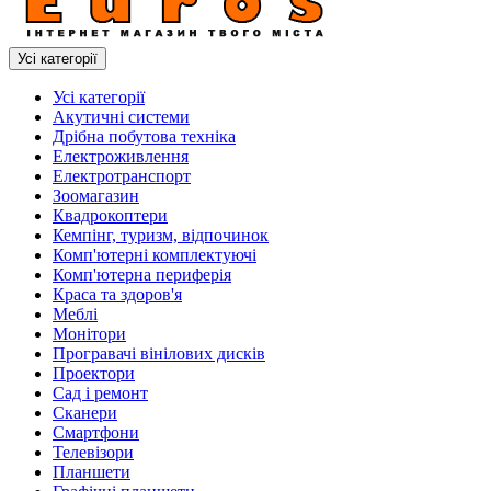
Усі категорії
Усі категорії
Акутичні системи
Дрібна побутова техніка
Електроживлення
Електротранспорт
Зоомагазин
Квадрокоптери
Кемпінг, туризм, відпочинок
Комп'ютерні комплектуючі
Комп'ютерна периферія
Краса та здоров'я
Меблі
Монітори
Програвачі вінілових дисків
Проектори
Сад і ремонт
Сканери
Смартфони
Телевізори
Планшети