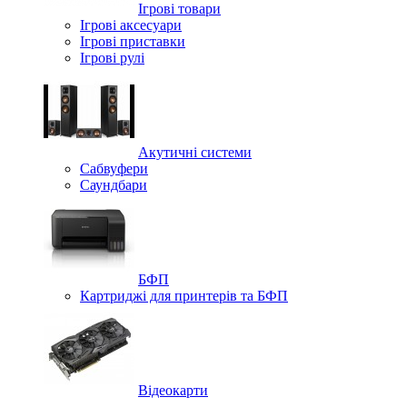
Ігрові товари
Ігрові аксесуари
Ігрові приставки
Ігрові рулі
Акутичні системи
Сабвуфери
Саундбари
БФП
Картриджі для принтерів та БФП
Відеокарти