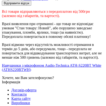
Відправити відгук
Всі товари відправляються з передоплатою від 500грн
(залежно від габаритів, та вартості).
Вразі виявлення при отриманні - що товар не відповідає
умовам "Стан товару: Новий", або порушено заводське
упакування, пломби, ярлики, тощо (за наявністю).
Передоплата повертається в повному обсязі платнику!
Вразі відмови через відсутність можливості отримання в
термін до 5 днів, або передумали, тощо - передплата не
повертається для відшкодування транспортних витрат, але не
менше ніж 500 гривень (залежно від габаритів, та вартості).
Навушники з мікрофоном Audio-Technica ATH-S220BT White
(ATHS220BTWH)
Хочете, ми Вам зателефонуємо?
Інформація
Договір-оферта
Контакти
Карта сайту
Виробники