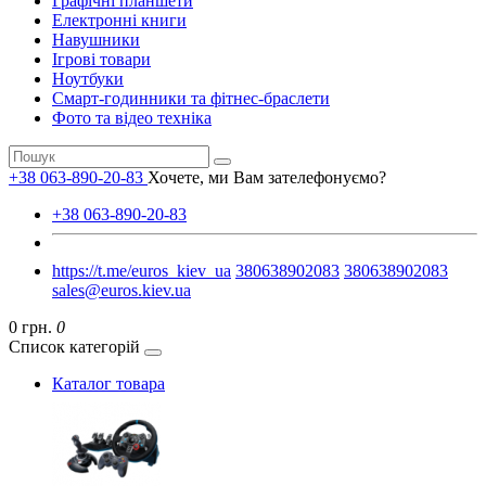
Графічні планшети
Електронні книги
Навушники
Ігрові товари
Ноутбуки
Смарт-годинники та фітнес-браслети
Фото та відео техніка
+38 063-890-20-83
Хочете, ми Вам зателефонуємо?
+38 063-890-20-83
https://t.me/euros_kiev_ua
380638902083
380638902083
sales@euros.kiev.ua
0 грн.
0
Список категорій
Каталог товара