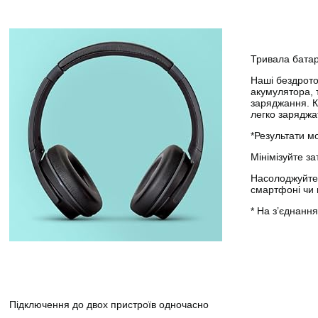
Тривала батар
Наші бездрото
акумулятора, 
заряджання. К
легко заряджат
*Результати м
Мінімізуйте з
Насолоджуйтес
смартфоні чи 
* На з’єднанн
Підключення до двох пристроїв одночасно